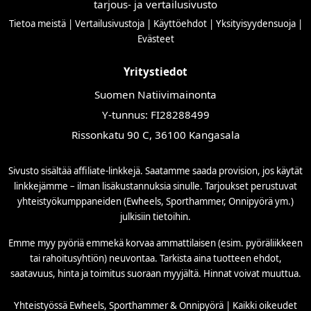
tarjous- ja vertailusivusto
Tietoa meistä
|
Vertailusivustoja
|
Käyttöehdot
|
Yksityisyydensuoja
|
Evästeet
Yritystiedot
Suomen Natiivimainonta
Y-tunnus: FI28288499
Rissonkatu 90 C, 36100 Kangasala
Sivusto sisältää affiliate-linkkejä. Saatamme saada provision, jos käytät
linkkejämme – ilman lisäkustannuksia sinulle. Tarjoukset perustuvat
yhteistyökumppaneiden (Ewheels, Sporthammer, Onnipyörä ym.)
julkisiin tietoihin.
Emme myy pyöriä emmekä korvaa ammattilaisen (esim. pyöräliikkeen
tai rahoitusyhtiön) neuvontaa. Tarkista aina tuotteen ehdot,
saatavuus, hinta ja toimitus suoraan myyjältä. Hinnat voivat muuttua.
Yhteistyössä Ewheels, Sporthammer & Onnipyörä | Kaikki oikeudet