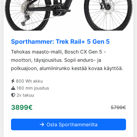
Sporthammer: Trek Rail+ 5 Gen 5
Tehokas maasto-malli, Bosch CX Gen 5 -
moottori, täysjousitus. Sopii enduro- ja
polkuajoon, alumiinirunko kestää kovaa käyttöä.
800 Wh akku
160 mm jousitus
2v takuu
3899€
5799€
Osta Sporthammerilta