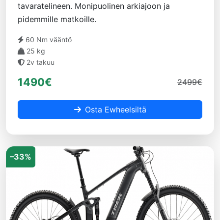
tavaratelineen. Monipuolinen arkiajoon ja
pidemmille matkoille.
60 Nm vääntö
25 kg
2v takuu
1490€
2499€
Osta Ewheelsiltä
–33%